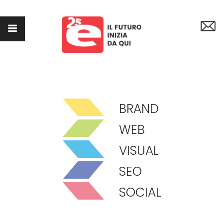
HOME
×
CHI SIAMO
BRAND
WEB
GRAPHIC
BRAND
SEO
WEB
SOCIAL
VISUAL
PORTFOLIO
SEO
CONTATTI
SOCIAL
MAGAZINE